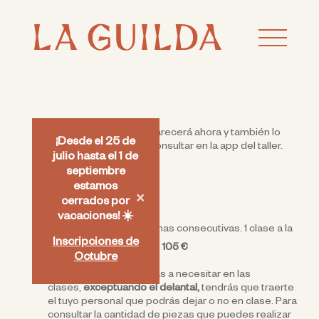
Esta información os aparecerá ahora y también lo
¡Desde el 25 de
tendréis para firmar y consultar en la app del taller.
julio hasta el 1 de
septiembre
estamos
×
Mensualidad y Pagos
cerrados por
vacaciones! ☀️
Precio:
Cada 4 semanas consecutivas. 1 clase a la
Inscripciones de
semana de 2h. Total:
105 €
Octubre
Incluye todo lo que vayas a necesitar en las
clases,
exceptuando el delantal,
tendrás que traerte
el tuyo personal que podrás dejar o no en clase. Para
consultar la cantidad de piezas que puedes realizar