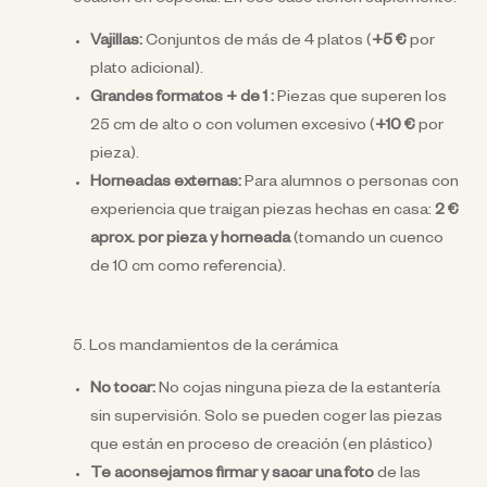
ocasión en especial. En ese caso tienen suplemento:
Vajillas:
Conjuntos de más de 4 platos (
+5 €
por
plato adicional).
Grandes formatos + de 1 :
Piezas que superen los
25 cm de alto o con volumen excesivo (
+10 €
por
pieza).
Horneadas externas:
Para alumnos o personas con
experiencia que traigan piezas hechas en casa:
2 €
aprox. por pieza y horneada
(tomando un cuenco
de 10 cm como referencia).
5. Los mandamientos de la cerámica
No tocar:
No cojas ninguna pieza de la estantería
sin supervisión. Solo se pueden coger las piezas
que están en proceso de creación (en plástico)
Te aconsejamos firmar y sacar una foto
de las